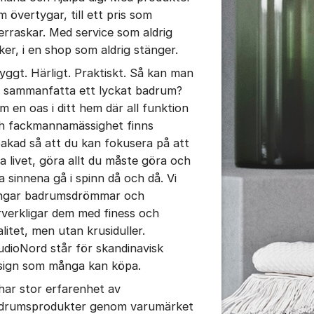
m övertygar, till ett pris som
erraskar. Med service som aldrig
iker, i en shop som aldrig stänger.
yggt. Härligt. Praktiskt. Så kan man
l sammanfatta ett lyckat badrum?
m en oas i ditt hem där all funktion
h fackmannamässighet finns
bakad så att du kan fokusera på att
va livet, göra allt du måste göra och
ta sinnena gå i spinn då och då. Vi
ngar badrumsdrömmar och
rverkligar dem med finess och
alitet, men utan krusiduller.
udioNord står för skandinavisk
sign som många kan köpa.
 har stor erfarenhet av
drumsprodukter genom varumärket