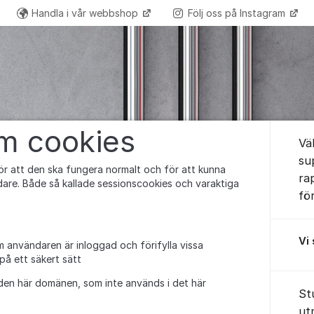
Handla i vår webbshop
Följ oss på Instagram
Om for
om cookies
Vä
su
r att den ska fungera normalt och för att kunna
ra
are. Både så kallade sessionscookies och varaktiga
fö
Vi
m användaren är inloggad och förifylla vissa
 på ett säkert sätt
den här domänen, som inte används i det här
St
ut