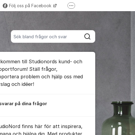
Följ oss på Facebook
Fler supportlänkar
Trustpilot-omdömen
Sök bland alla inlägg
Sök
umet
lkommen till Studionords kund- och
pportforum! Ställ frågor,
pportera problem och hjälp oss med
rslag och idéer!
 svarar på dina frågor
udioNord finns här för att inspirera,
mana och hjälpa dig. Med produkter