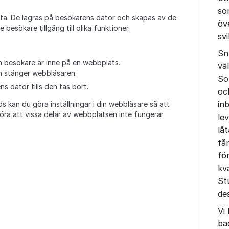
so
data. De lagras på besökarens dator och skapas av de
öv
besökare tillgång till olika funktioner.
sv
Sn
 en besökare är inne på en webbplats.
vä
n stänger webbläsaren.
So
s dator tills den tas bort.
oc
in
 kan du göra inställningar i din webbläsare så att
öra att vissa delar av webbplatsen inte fungerar
le
lå
få
fö
kv
St
de
Vi
ba