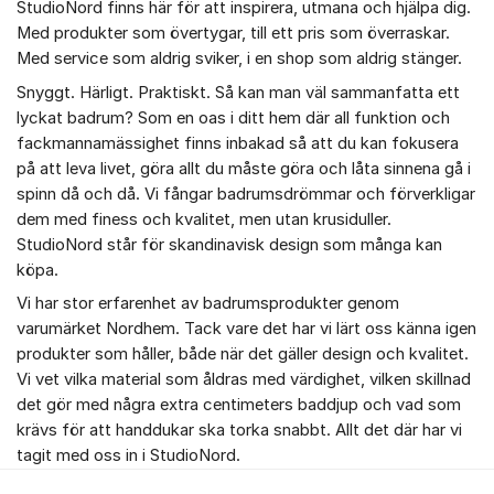
StudioNord finns här för att inspirera, utmana och hjälpa dig.
Med produkter som övertygar, till ett pris som överraskar.
Med service som aldrig sviker, i en shop som aldrig stänger.
Snyggt. Härligt. Praktiskt. Så kan man väl sammanfatta ett
lyckat badrum? Som en oas i ditt hem där all funktion och
fackmannamässighet finns inbakad så att du kan fokusera
på att leva livet, göra allt du måste göra och låta sinnena gå i
spinn då och då. Vi fångar badrumsdrömmar och förverkligar
dem med finess och kvalitet, men utan krusiduller.
StudioNord står för skandinavisk design som många kan
köpa.
Vi har stor erfarenhet av badrumsprodukter genom
varumärket Nordhem. Tack vare det har vi lärt oss känna igen
produkter som håller, både när det gäller design och kvalitet.
Vi vet vilka material som åldras med värdighet, vilken skillnad
det gör med några extra centimeters baddjup och vad som
krävs för att handdukar ska torka snabbt. Allt det där har vi
tagit med oss in i StudioNord.