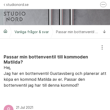
Hoppa till innehåll
studionord.se
Fler
Handla i vår webbshop
Följ oss på Instagram
Ti
Vanliga frågor & svar
Följ oss på Facebook
Passar min bottenventil till kommoden Matilda?
Trustpilot-omdömen
Visa
Passar min bottenventil till kommoden
Matilda?
Hej,
Jag har en bottenventil Gustavsberg och planerar att
köpa en kommod Matilda av er. Passar den
bottenventil jag har till denna kommod?
21 Jul 2021