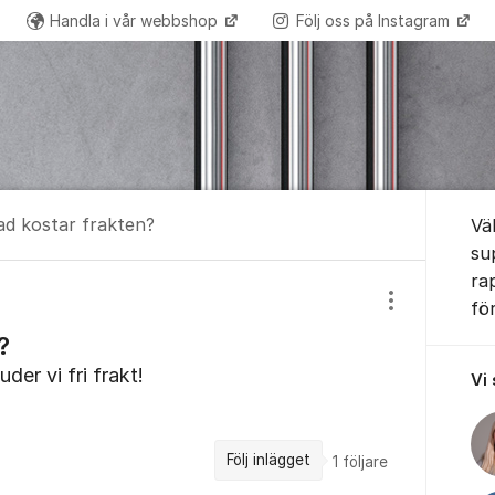
Handla i vår webbshop
Följ oss på Instagram
Om for
ad kostar frakten?
Vä
su
ra
fö
Visa/dölj inst
?
der vi fri frakt!
Vi
Följ inlägget
1
följare