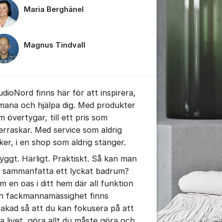
Maria Berghänel
Magnus Tindvall
udioNord finns här för att inspirera,
mana och hjälpa dig. Med produkter
m övertygar, till ett pris som
erraskar. Med service som aldrig
iker, i en shop som aldrig stänger.
yggt. Härligt. Praktiskt. Så kan man
l sammanfatta ett lyckat badrum?
m en oas i ditt hem där all funktion
h fackmannamässighet finns
bakad så att du kan fokusera på att
va livet, göra allt du måste göra och