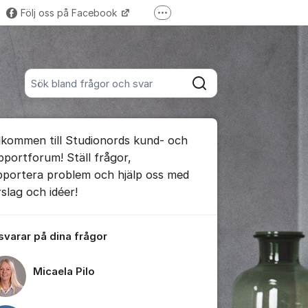
Följ oss på Facebook
Fler supportlänkar
Trustpilot-omdömen
Sök bland alla inlägg
Sök
umet
lkommen till Studionords kund- och
pportforum! Ställ frågor,
pportera problem och hjälp oss med
rslag och idéer!
ällningar för inlägg/kommentar
 svarar på dina frågor
Micaela Pilo