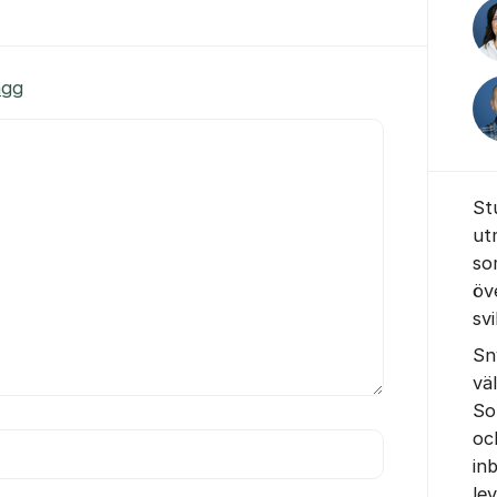
ägg
St
ut
so
öv
sv
Sn
vä
So
oc
in
le