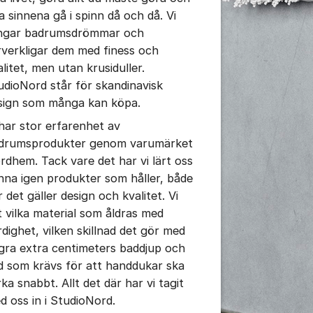
ta sinnena gå i spinn då och då. Vi
ngar badrumsdrömmar och
rverkligar dem med finess och
alitet, men utan krusiduller.
udioNord står för skandinavisk
sign som många kan köpa.
 har stor erfarenhet av
drumsprodukter genom varumärket
rdhem. Tack vare det har vi lärt oss
nna igen produkter som håller, både
 det gäller design och kvalitet. Vi
t vilka material som åldras med
rdighet, vilken skillnad det gör med
gra extra centimeters baddjup och
d som krävs för att handdukar ska
ka snabbt. Allt det där har vi tagit
d oss in i StudioNord.