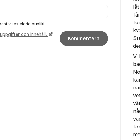
lå
få
fö
ost visas aldrig publikt.
kv
uppgifter och innehåll.
St
Kommentera
de
Vi
ba
No
kä
när
ve
vä
nå
va
tor
me