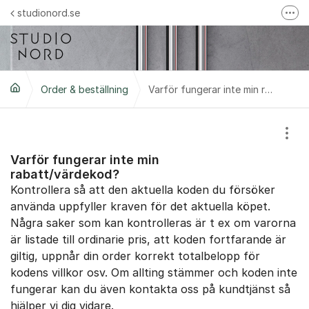
Hoppa till innehåll
studionord.se
Fler
Handla i vår webbshop
Följ oss på Instagram
Order & beställning
Följ oss på Facebook
Varför fungerar inte min rabatt/värdekod?
Trustpilot-omdömen
Visa
Varför fungerar inte min
rabatt/värdekod?
Kontrollera så att den aktuella koden du försöker
använda uppfyller kraven för det aktuella köpet.
Några saker som kan kontrolleras är t ex om varorna
är listade till ordinarie pris, att koden fortfarande är
giltig, uppnår din order korrekt totalbelopp för
kodens villkor osv. Om allting stämmer och koden inte
fungerar kan du även kontakta oss på kundtjänst så
hjälper vi dig vidare.