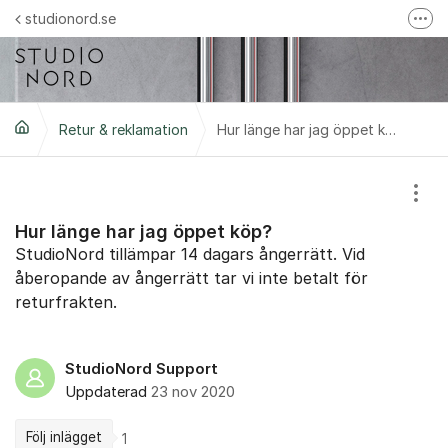
Hoppa till innehåll
studionord.se
Fler
Handla i vår webbshop
Följ oss på Instagram
Retur & reklamation
Följ oss på Facebook
Hur länge har jag öppet köp?
Trustpilot-omdömen
Visa
Hur länge har jag öppet köp?
StudioNord tillämpar 14 dagars ångerrätt. Vid
åberopande av ångerrätt tar vi inte betalt för
returfrakten.
StudioNord Support
Uppdaterad
23 nov 2020
Följ inlägget
1