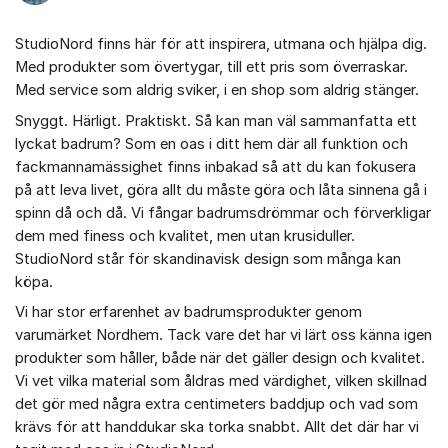
StudioNord finns här för att inspirera, utmana och hjälpa dig.
Med produkter som övertygar, till ett pris som överraskar.
Med service som aldrig sviker, i en shop som aldrig stänger.
Snyggt. Härligt. Praktiskt. Så kan man väl sammanfatta ett
lyckat badrum? Som en oas i ditt hem där all funktion och
fackmannamässighet finns inbakad så att du kan fokusera
på att leva livet, göra allt du måste göra och låta sinnena gå i
spinn då och då. Vi fångar badrumsdrömmar och förverkligar
dem med finess och kvalitet, men utan krusiduller.
StudioNord står för skandinavisk design som många kan
köpa.
Vi har stor erfarenhet av badrumsprodukter genom
varumärket Nordhem. Tack vare det har vi lärt oss känna igen
produkter som håller, både när det gäller design och kvalitet.
Vi vet vilka material som åldras med värdighet, vilken skillnad
det gör med några extra centimeters baddjup och vad som
krävs för att handdukar ska torka snabbt. Allt det där har vi