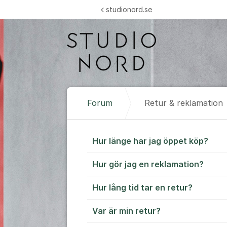
Hoppa till innehåll
studionord.se
Forum
Retur & reklamation
Retur & rekl
Hur länge har jag öppet köp?
Hur gör jag en reklamation?
Hur lång tid tar en retur?
Var är min retur?