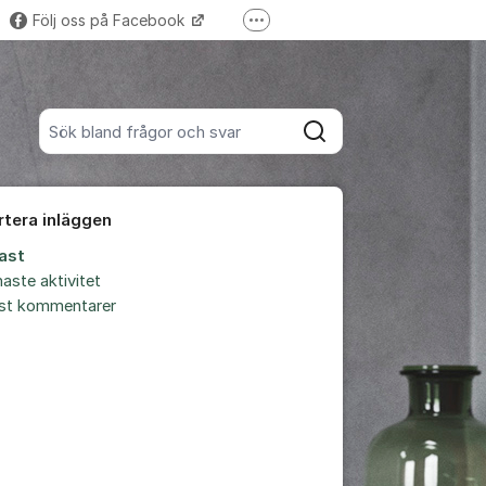
Följ oss på Facebook
Fler supportlänkar
Trustpilot-omdömen
Sök bland alla inlägg
Sök
rtera inläggen
ast
aste aktivitet
est kommentarer