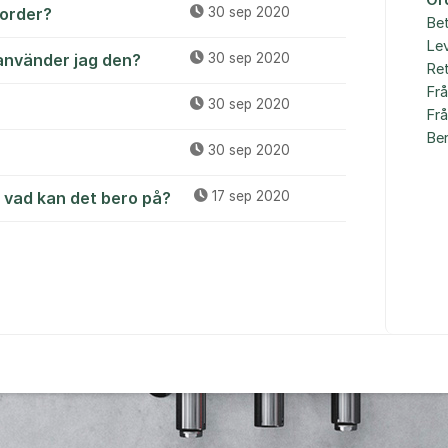
Or
 order?
30 sep 2020
Bet
Le
använder jag den?
30 sep 2020
Ret
Fr
30 sep 2020
Fr
Be
30 sep 2020
, vad kan det bero på?
17 sep 2020