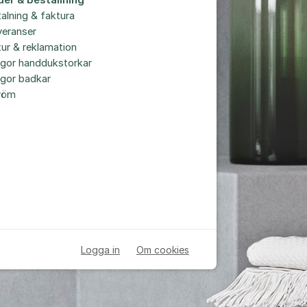
der & beställning
alning & faktura
veranser
ur & reklamation
ågor handdukstorkar
ågor badkar
röm
Logga in
Om cookies