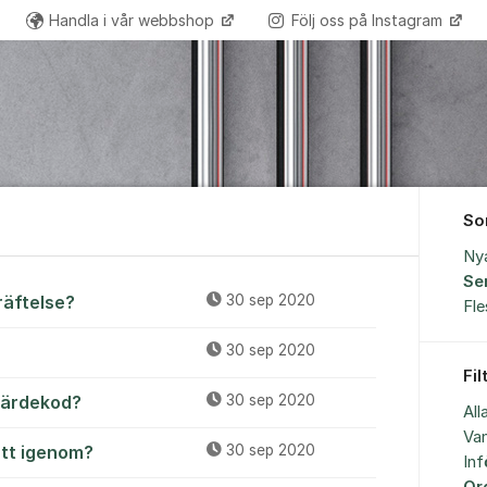
Handla i vår webbshop
Följ oss på Instagram
So
Ny
Se
räftelse?
30 sep 2020
Fl
30 sep 2020
Fil
/värdekod?
30 sep 2020
All
Van
ått igenom?
30 sep 2020
Inf