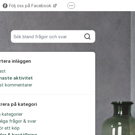
Följ oss på Facebook
Fler supportlänkar
Trustpilot-omdömen
Sök bland alla inlägg
Sök
rtera inläggen
ast
naste aktivitet
est kommentarer
trera på kategori
a kategorier
liga frågor & svar
ör ett köp