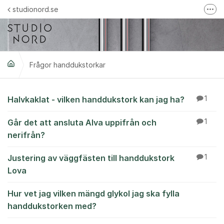
Hoppa till innehåll
studionord.se
Fler
Handla i vår webbshop
Följ oss på Instagram
Frågor handdukstorkar
Följ oss på Facebook
Trustpilot-omdömen
Frågor handdukstork
Halvkaklat - vilken handdukstork kan jag ha?
1
Går det att ansluta Alva uppifrån och
1
nerifrån?
Justering av väggfästen till handdukstork
1
Lova
Hur vet jag vilken mängd glykol jag ska fylla
handdukstorken med?