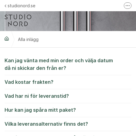
Hoppa till innehåll
studionord.se
Fler
Handla i vår webbshop
Följ oss på Instagram
Alla inlägg
Följ oss på Facebook
Trustpilot-omdömen
Alla inlägg
Kan jag vänta med min order och välja datum
då ni skickar den från er?
Vad kostar frakten?
Vad har ni för leveranstid?
Hur kan jag spåra mitt paket?
Vilka leveransalternativ finns det?