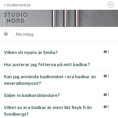
Hoppa till innehåll
studionord.se
Fler
Handla i vår webbshop
Följ oss på Instagram
Alla inlägg
Följ oss på Facebook
Trustpilot-omdömen
Alla inlägg
Vilken vit nyans är Emilia?
1
Hur justerar jag fötterna på mitt badkar?
Kan jag använda badbomber i era badkar av
1
mineralkomposit?
Säljer ni badkarsblandare?
1
Vilket av era badkar är mest likt Reyk från
1
Svedbergs?