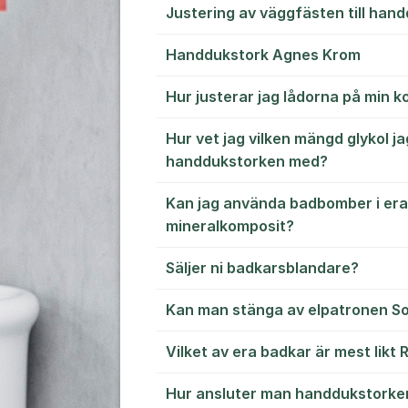
Justering av väggfästen till han
Handdukstork Agnes Krom
Hur justerar jag lådorna på min
Hur vet jag vilken mängd glykol ja
handdukstorken med?
Kan jag använda badbomber i era
mineralkomposit?
Säljer ni badkarsblandare?
Kan man stänga av elpatronen So
Vilket av era badkar är mest likt
Hur ansluter man handdukstorke