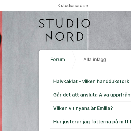
Hoppa till innehåll
studionord.se
Forum
Alla inlägg
Alla inlägg
Halvkaklat - vilken handdukstork 
Går det att ansluta Alva uppifrån
Vilken vit nyans är Emilia?
Hur justerar jag fötterna på mitt