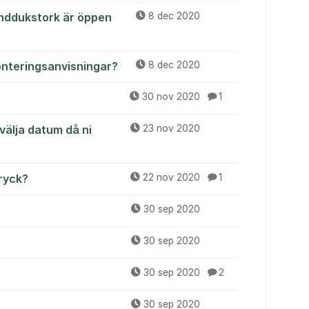
handdukstork är öppen
8 dec 2020
onteringsanvisningar?
8 dec 2020
30 nov 2020
1
välja datum då ni
23 nov 2020
tryck?
22 nov 2020
1
30 sep 2020
30 sep 2020
30 sep 2020
2
30 sep 2020