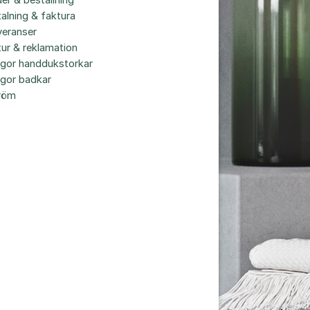
er & beställning
alning & faktura
veranser
ur & reklamation
ågor handdukstorkar
ågor badkar
röm