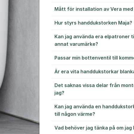
Mått för installation av Vera med
Hur styrs handdukstorken Maja?
Kan jag använda era elpatroner t
annat varumärke?
Passar min bottenventil till kom
Är era vita handdukstorkar blank
Det saknas vissa delar från mont
jag?
Kan jag använda en handdukstork
till någon värme?
Vad behöver jag tänka på om jag h