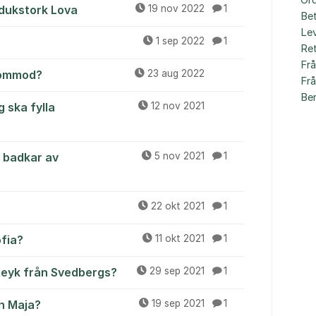
Ord
ddukstork Lova
19 nov 2022
1
Bet
Le
1 sep 2022
1
Ret
Fr
 kommod?
23 aug 2022
Fr
Be
g ska fylla
12 nov 2021
 badkar av
5 nov 2021
1
22 okt 2021
1
fia?
11 okt 2021
1
 Reyk från Svedbergs?
29 sep 2021
1
n Maja?
19 sep 2021
1