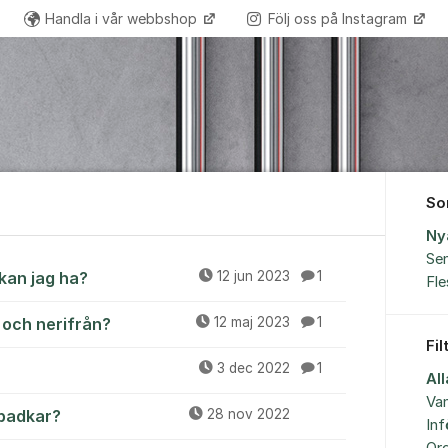
Handla i vår webbshop
Följ oss på Instagram
So
Ny
Sen
kan jag ha?
12 jun 2023
1
Fl
 och nerifrån?
12 maj 2023
1
Fil
3 dec 2022
1
Al
Van
 badkar?
28 nov 2022
Inf