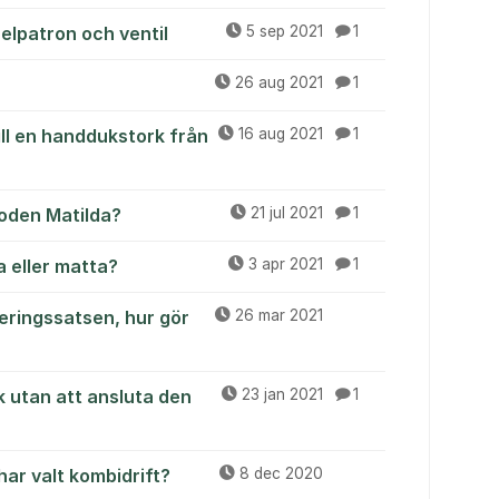
 elpatron och ventil
5 sep 2021
1
26 aug 2021
1
ill en handdukstork från
16 aug 2021
1
moden Matilda?
21 jul 2021
1
a eller matta?
3 apr 2021
1
eringssatsen, hur gör
26 mar 2021
 utan att ansluta den
23 jan 2021
1
ar valt kombidrift?
8 dec 2020