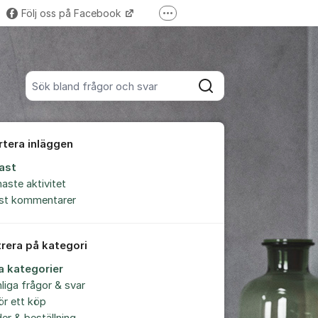
Följ oss på Facebook
Fler supportlänkar
Trustpilot-omdömen
Sök bland alla inlägg
Sök
rtera inläggen
ast
aste aktivitet
est kommentarer
trera på kategori
la kategorier
liga frågor & svar
ör ett köp